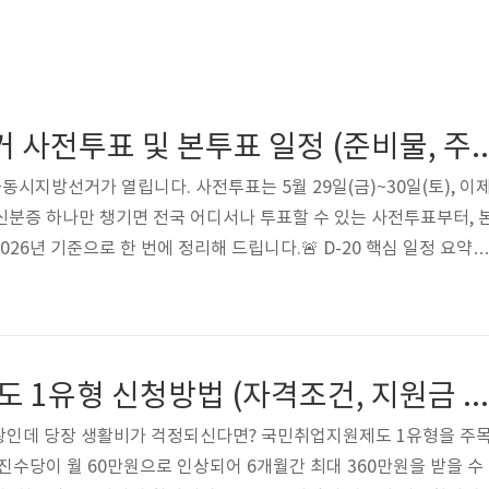
2026년 지방선거 사전투표 및 본투표 일정
전국동시지방선거가 열립니다. 사전투표는 5월 29일(금)~30일(토), 이
 신분증 하나만 챙기면 전국 어디서나 투표할 수 있는 사전투표부터, 
26년 기준으로 한 번에 정리해 드립니다.🚨 D-20 핵심 일정 요약✔
0일(토) 오전 6시 ~ 오후 6시✔ 본투표: 6월 3일(수) 오전 6시 ~ 오후 
사진 부착 신분증 1개 (별도 신청 없음) 자동목차📌 제9회 전국동시지
국 17개 광역시·도와 226개 기초자치단체의 단체장·의원, 그리고 
최대 규모의 지역 선거입니다. 당선자는 2026년 7월 1일부..
국민취업지원제도 1유형 신청방법 (자격조건, 지원금 혜택)
황인데 당장 생활비가 걱정되신다면? 국민취업지원제도 1유형을 주
촉진수당이 월 60만원으로 인상되어 6개월간 최대 360만원을 받을 수