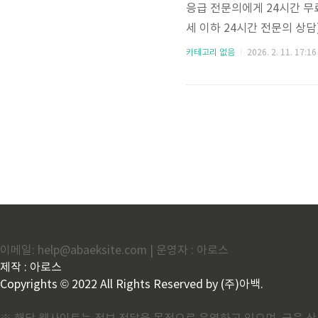
응급 전문의에게 24시간 무
세 이하 24시간 전문의 상담
연계)• 어떤 증상을 상담할 수
카테고리 없음
2026. 2. 11. 17:16
실제 상담 사례 야간·휴일에 
안심톡이란?📌 서비스 개요운
본사업 전환: 2027년 예정
적절한 의료 ..
이메일: help@abaeksite.com | 운영자 : 아로스
제작 : 아로스
Copyrights © 2022 All Rights Reserved by (주)아백.