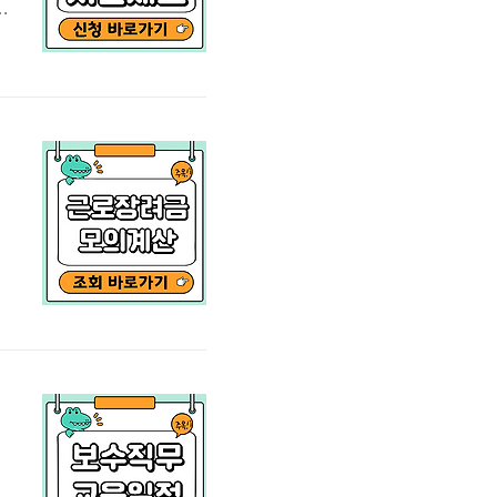
국
함
원
메
급
기