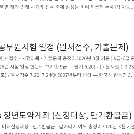
지역별 개화·만개 시기와 전국 축제 일정을 미리 체크해 두세요! 자동
리 필까?기상청과 주요 기상 정보기관의 분석에 따르면, 2026년 1~3월
형성될 것으로 예상됩니다. 지구 온난화와 엘니뇨 잔류 영향으로 봄
3일 앞당겨지는 추세가 이어지고 있습니다.다만 꽃샘추위나 강한 비·
 늦춰질 수 있으므로, 방문 1~2주 전 기상청 예보를 확인하는 것이 
 공무원시험 일정 (원서접수, 기출문제)
원서접수 · 시험과목 · 기출문제 총정리2026년 3월 기준 | 9급·7급 
6년 시험 일정 한눈에 보기① 9급 — 필기 6.20(토) / 원서접수 3.23
31(토) / 원서접수 7.20~7.24③ 2027년부터 변경 — 한국사 한능검 3
 / 10.319급·7급필기시험일5과목9급 행정직시험과목110분9급 시험
년 시험 일정서울시뿐만 아니라 전국 시도 홈페이지에서 공고한 각 
에서 확인이 가능합니다. 공무원 시험일정 바로가기 ① 제1회 임용
2026년 2월 12일(목)원서접수2026년 3월 23일..
s 청년도약계좌 (신청대상, 만기환급금)
상품 비교신청대상 · 만기환급금 · 갈아타기 여부 총정리2026년 3월 기