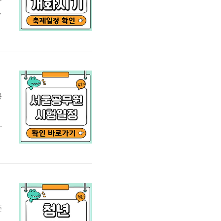
목
꽃
바
좋
공
급
시
지
준