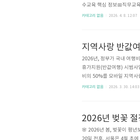
수교육 핵심 정보📅직무교육
일 기준📚승급교육 시간총 8
카테고리 없음
2026. 4. 8. 12:07
🔑자격증 발급 수수료10,0
문의 보수교육 관련 일정 및
교육 종류 한눈에 보기보육
지역사랑 반값여
육법 제23조, ..
2026년, 정부가 국내 여
휴가지원(반값여행) 시범사업
비의 50%를 모바일 지역사
니다. 이미 다녀온 여행에는
카테고리 없음
2026. 3. 30. 14:03
가지원(반값여행)이란?문
위해 2026년 처음 시행하는 
입해, 지정된 인구감소지역을
2026년 벚꽃 
상품권으로 돌려주는 제도입니
🌸 2026년 봄, 벚꽃이 
20일 전후, 서울은 4월 초