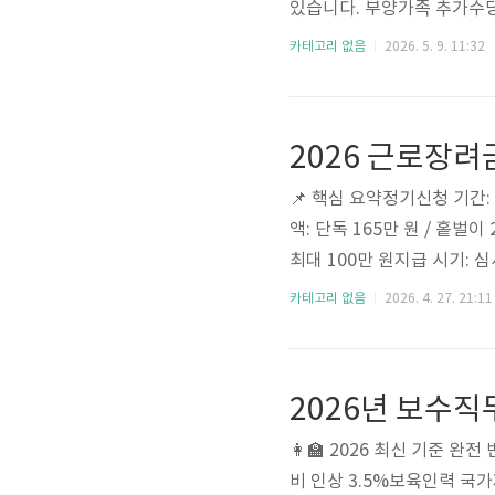
있습니다. 부양가족 추가수당
신청 자격부터 절차, 제출 
카테고리 없음
2026. 5. 9. 11:32
민취업지원제도는 고용보험 
서, 폐업 소상공인 등)에게
께 제공하는 고용노동부의 대
2026 근로장려
제도에 관련된 자세한 내용은
📌 핵심 요약정기신청 기간: 
액: 단독 165만 원 / 홑벌이
최대 100만 원지급 시기: 
뉴 또는 아래 계산기 이용 
카테고리 없음
2026. 4. 27. 21:11
액정기신청 ⭐2026.5.1 ~ 5
약 2개월90% (10% 감액)
신청(상반기)2026.9.1 ~ 9
👩‍🏫 2026 최신 기준 
비 인상 3.5%보육인력 국가