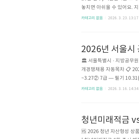
놓치면 아쉬울 수 있어요. 
차1. 2026년 벚꽃, 왜 빨
카테고리 없음
2026. 3. 23. 13:17
평균 기온이 평년보다 높게 
개화 시기가 평년 대비 2~
람이 찾아오면 개화가 3~7일
2026년 서울시
습니다.💡..
🏛️ 서울특별시 · 지방공무원
개경쟁채용 자동목차 📋 202
~3.27② 7급 — 필기 10.
대체, 과목당 25문항6.20
카테고리 없음
2026. 3. 16. 14:34
간온라인원서접수방식2026
자체 공무원 시험일정은 아래
시험 (8·9급)구분일정시험공고
청년미래적금 v
🆚 2026 청년 자산형성 