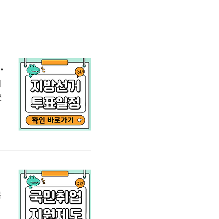
 (준비물, 주의사항)
제
본
6
교
목