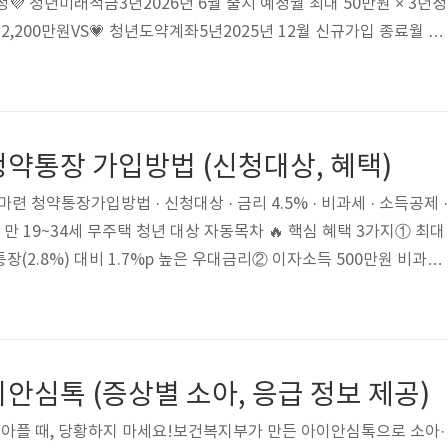
정💜 청년미래적금3년2026년 6월 출시 예정월 최대 50만원 × 3년정
 2,200만원VS💗 청년도약계좌5년2025년 12월 신규가입 종료월 최
금 3~6%만기 최대 5,000만원🔥 핵심 포인트 3가지① 청년도약계좌
신규가입 종료 — 기존 가입자는 만기까지 유지 가능② 청년미래적금은 2
년 만기, 정부 기여금 2배 확대③ 기존 도약계좌 가입자도 중도해지 후 
기 허용 (불이익 없음) 자동목차 청년미래적금에 대한 방안은 금융위
약통장 가입방법 (신청대상, 혜택)
 마련 청약통장가입방법 · 신청대상 · 금리 4.5% · 비과세 · 소득공제 ·
| 만 19~34세 무주택 청년 대상 자동목차 🔥 핵심 혜택 3가지① 최대
통장(2.8%) 대비 1.7%p 높은 우대금리② 이자소득 500만원 비과세
 15.4% 세금 면제③ 청년주택드림대출 연계 — 청약 당첨 시 최대 70
 19~34세가입 연령(군복무 6년 차감)연 5,000만원↓소득 조건(근로
금리(2년 이상 유지)500만원이자소득비과세40%소득공제(연 300만
약통장은 19~34세 무주택 청년의 내 집 마련과 ..
안심톡 (증상별 소아, 응급 정보 제공)
기 아플 때, 당황하지 마세요!보건복지부가 만든 아이안심톡으로 소아·