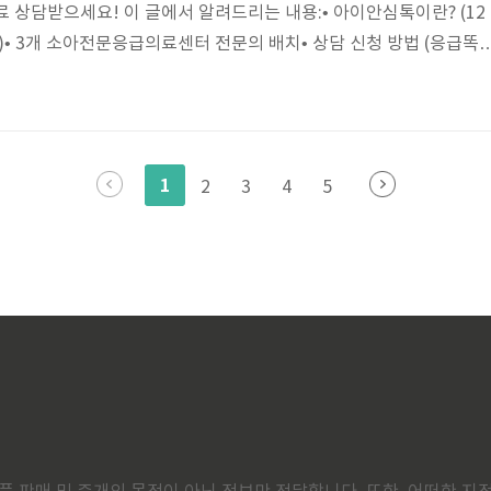
료 상담받으세요! 이 글에서 알려드리는 내용:• 아이안심톡이란? (12
)• 3개 소아전문응급의료센터 전문의 배치• 상담 신청 방법 (응급똑
 있나?• 병원 방문 vs 응급처치 판단• 상비약 사용법, 추후 조치 안내
아이가 열나고 아파도, 이제 혼자 고민하지 마세요! 자동목차 🏥 아
영: 보건복지부·국립중앙의료원출시: 2025년 7월 31일 (시범운영)
목적: 12세 이하 소아의 야간·휴일 응급상황 시 보호자의 불안 해소 및
1
2
3
4
5