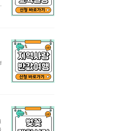
폭
련
수
보
경
를
월
을