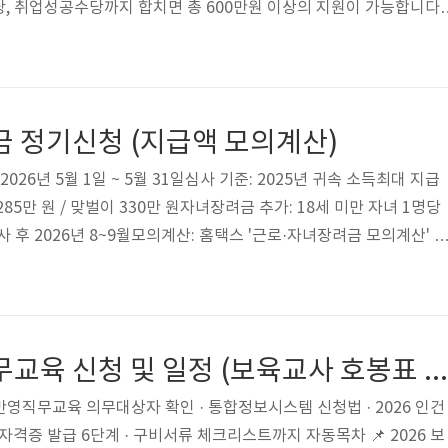
, 취업성공수당까지 합치면 총 600만원 이상의 지원이 가능합니다.
서류까지 한 번에 정리해 드립니다. 자동목차📌 국민취업지원제도란?
사각지대에 있는 취업 취약계층(취업 준비생, 경력단절 여성, 프리랜
 1:1 맞춤형 취업지원 서비스와 현금성 생계 지원금(구직촉진수당)을 
표 사업입니다. 흔히 '한국형 실업부조'라고 불립니다. 국민취업지
금 정기신청 (지급액 모의계산)
 아래에서 확인이 가능합..
2026년 5월 1일 ~ 5월 31일심사 기준: 2025년 귀속 소득최대 지급
 285만 원 / 맞벌이 330만 원자녀장려금 추가: 18세 미만 자녀 1명당
심사 후 2026년 8~9월모의계산: 홈택스 '근로·자녀장려금 모의계산' 
자동목차 📅 2026 정기신청 일정 & 지급일구분신청 기간지급 시기지
.312026년 8~9월100% 전액기한 후 신청2026.6.1 ~ 11.30신청 후
반기신청(하반기)2026.3.1 ~ 3.162026년 6월 25일근로소득자만반
.152026년 12월근로소득..
2026년 보수직무교육 신청 및 일정 (보육교사 호봉표 확인)
완전 반영직무교육 의무대상자 확인 · 통합정보시스템 신청법 · 2026 인건
자격증 발급 6단계 · 구비서류 체크리스트까지 자동목차 📌 2026 보