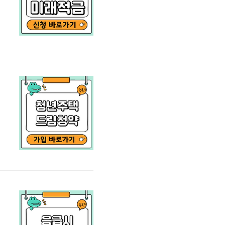
는
0
미
%
·
원