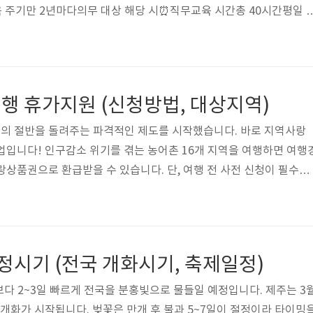
 주기만 2년마다의무 대상 해당 시⏰직무교육 시간총 40시간평일 5
0시간평일 10일 기준📈2026 인건비 인상3.5%9년 만의 최대 인상
00원처리기간 14일 이내📞한국보육진흥원☎ 1661-5666자격증 관
 신청은 아래에서 확인이 가능합니다 보수교육 일정 확인하기 📖 보
교직원 보수교육은 크게 직무교육과 승급교육으로 나뉩니다. 영유아
행 휴가지원 (신청방법, 대상지역)
행비의 절반을 돌려주는 파격적인 제도를 시작했습니다. 바로 지역사랑
입니다! 인구감소 위기를 겪는 농어촌 16개 지역을 여행하면 여행
랑상품권으로 환급받을 수 있습니다. 단, 여행 전 사전 신청이 필수입
 소급 적용이 안 되니 지금 바로 확인하세요! 자동목차1. 지역사랑 휴
화체육관광부와 한국관광공사가 농어촌 인구감소지역의 관광 활성화
시범사업입니다. 총 65억 원의 예산(국비 30% + 지방비 70%)을 투
 여행하면 사용한 여행경비의 50%를 해당 지역의 모바일 지역사랑
절정시기 (전국 개화시기, 축제일정)
다.💡 핵심 포인트..
평년보다 2~3일 빠르게 전국을 분홍빛으로 물들일 예정입니다. 제주는 3
에 개화가 시작됩니다. 벚꽃은 만개 후 불과 5~7일이 절정이라 타이밍