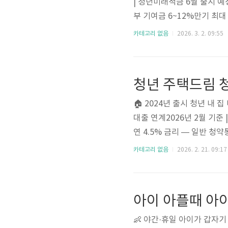
| 청년미래적금 6월 출시 예
부 기여금 6~12%만기 최대
대 70만원 × 5년정부 기여
카테고리 없음
2026. 3. 2. 09:55
2025년 12월 5일까지 
26년 6월 출시 예정 — 3
래적금 가입 가능 — 갈아타
청년 주택드림 청
원..
🏠 2024년 출시 청년 내 집
대출 연계2026년 2월 기준 
연 4.5% 금리 — 일반 청약
— 연 600만원 납입 한도,
카테고리 없음
2026. 2. 21. 09:17
한도, 2%대 초저금리 대출만
사업·기타)최대 4.5%우대
한도)상품 개요청년주택드림청
아이 아플때 아이
👶 야간·휴일 아이가 갑자